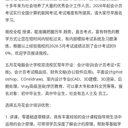
十多年来为社会培养了大量的优秀会计工作人员，2026年起会计员
考试实行全国计算机联网考试,考试难度有所提高，请大家尽早报名
学习。
我校全程 授课，能准确把握历年 趋势，直击考点，富有特色的教
学方式让您在短时间内轻松过关，有内部模拟考试系统及习题演
练，根据以上经验我校的2026.5月考试成绩达到了会计考试的9
0%，欢迎学员报读我校。
五月花电脑会计学校双流校区常年开设：会计培训(会计员考证+实
账)、会计员考试精品班、财务文秘(办公软件应用)、平面设计(phot
oshop、COreldraw)、室内设计专业(CAD、3D建模、3D渲染、后
期处理、Vray高级渲染)学历教育、可以拿大专和本科文凭等等。报
名对象：初中毕业生、高中毕业生，社会有志人士及 员工。
选择五月花会计培训优势：
1. 讲课，零基础逐章精讲，具有丰富经验的会计课程指导用生活中
运用的会计原理，可带领学员深度了解会计的原理，帮助零基础学