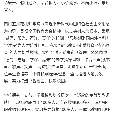
花盛开、假山池沼、亭台楼阁、小桥流水、林荫小道，景色
宜人。
四川五月花技师学院以习近平新时代中国特色社会主义思想
为指导，贯彻全国教育大会精神，以立德树人为根本，秉承
“感恩、阳光、严谨、责任”的校训，坚决按照“国内外本科升
学建设”为人才培养目标，落实“文化教育+素质教育+特长教
育”的人才培养模式，实行全封闭式寄宿制管理，紧紧围绕
“德尚、志远、学深、品雅”的办学指导思想，结合三声(读书
声、歌声、笑声)、两进(走进课堂、走进生活)、一特长(每
位学生要培养一个特长)的治学理念，全力推进内涵式发
展，努力打造书香校园、快乐校园。
学校拥有一支与办学规模和培养层次基本适应的专兼职教师
队伍。现有教职员工400多人，专职教师300多人，其中兼
职教师100多人，实习指导教师100多人，一体化教师150多