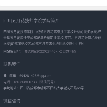
四川五月花技师学院学院简介
四川五月花技师学院由成都五月花高级技工学校升格的技师学院,经
金堂五月花搬迁至成都郫县希望职业学校(原四川五月花计算机专修
学院)郫都团结校区,成都五月花职业培训学校招生进行中.
网站备案号：
蜀ICP备2022028440号-2
网站地图
联系我们
邮箱：694281428@qq.com
电话：180-8088-0733（微信同号）
学院地址：四川省成都市郫都区团结大学城花石路68号
微信咨询