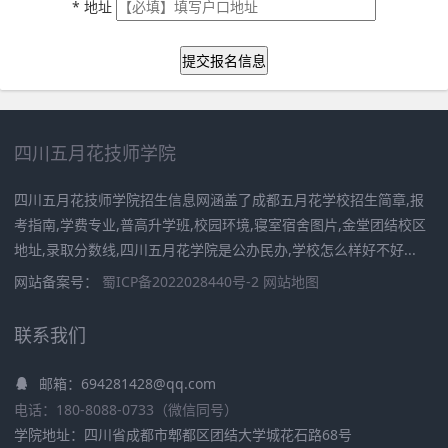
*
地址
提交报名信息
四川五月花技师学院
四川五月花技师学院招生信息网涵盖了成都五月花学校招生简章,报
考指南,学费专业,普高升学班,校园环境,寝室宿舍图片,金堂团结校区
地址,录取分数线,四川五月花学院是公办民办,学校怎么样好不好...
网站备案号：
蜀ICP备2022028440号-2
网站地图
联系我们
邮箱：694281428@qq.com
电话：180-8088-0733（微信同号）
学院地址：四川省成都市郫都区团结大学城花石路68号