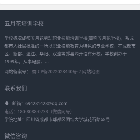
五月花培训学校
学校概况成都五月花劳动职业技能培训学校(简称五月花学校)，系成
都市人社局批准的一所以职业技能教育为特色的专业学校，在成都市
区、新都、温江、华阳、双流等郊县均开设有分校。学校创办于
1999年，从事电脑、...
网站备案号：
蜀ICP备2022028440号-2
网站地图
联系我们
邮箱：694281428@qq.com
电话：180-8088-0733（微信同号）
学院地址：四川省成都市郫都区团结大学城花石路68号
微信咨询