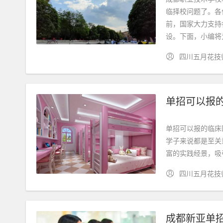
临择校问题了。各
前，国家大力支持
设。下面，小编将为.
四川五月花技
单招可以报
单招可以报的临床
学子来说都是至关
富的实践经景，吸
四川五月花技
成都新亚单